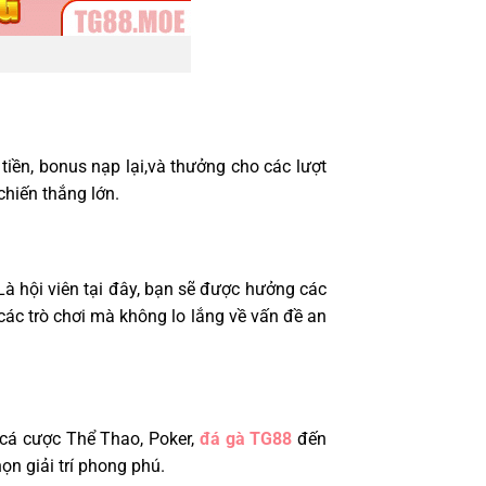
ền, bonus nạp lại,và thưởng cho các lượt
chiến thắng lớn.
à hội viên tại đây, bạn sẽ được hưởng các
ác trò chơi mà không lo lắng về vấn đề an
 cá cược Thể Thao, Poker,
đá gà TG88
đến
n giải trí phong phú.