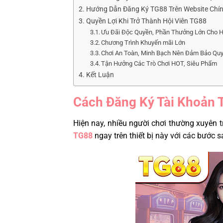
Hướng Dẫn Đăng Ký TG88 Trên Website Chí
Quyền Lợi Khi Trở Thành Hội Viên TG88
Ưu Đãi Độc Quyền, Phần Thưởng Lớn Cho H
Chương Trình Khuyến mãi Lớn
Chơi An Toàn, Minh Bạch Nên Đảm Bảo Quy
Tận Hưởng Các Trò Chơi HOT, Siêu Phẩm
Kết Luận
Cách Đăng Ký Tài Khoản 
Hiện nay, nhiều người chơi thường xuyên 
TG88
ngay trên thiết bị này với các bước s