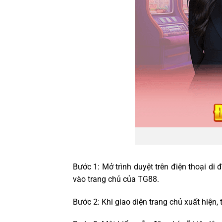
Bước 1: Mở trình duyệt trên điện thoại di
vào trang chủ của TG88.
Bước 2: Khi giao diện trang chủ xuất hiện