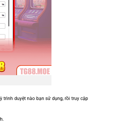
 trình duyệt nào bạn sử dụng, rồi truy cập
h.