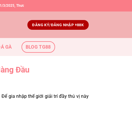
ơng hiệu TG88 sẽ là đối tác toàn diện của Liên Minh ABCVIP. Đăng ký ngay để nhận 
ĐĂNG KÝ/ĐĂNG NHẬP +88K
ĐÁ GÀ
BLOG TG88
Hàng Đầu
ể gia nhập thế giới giải trí đầy thú vị này