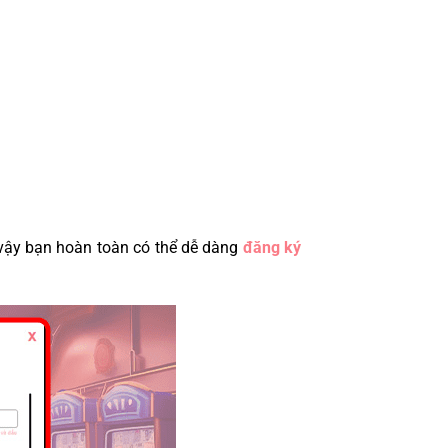
ì vậy bạn hoàn toàn có thể dễ dàng
đăng ký