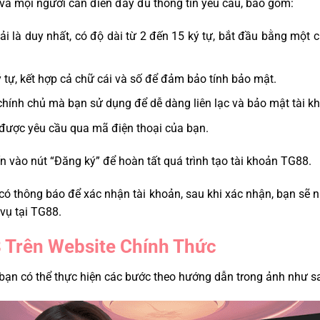
và mọi người cần điền đầy đủ thông tin yêu cầu, bao gồm:
 là duy nhất, có độ dài từ 2 đến 15 ký tự, bắt đầu bằng một c
 tự, kết hợp cả chữ cái và số để đảm bảo tính bảo mật.
chính chủ mà bạn sử dụng để dễ dàng liên lạc và bảo mật tài k
được yêu cầu qua mã điện thoại của bạn.
n vào nút “Đăng ký” để hoàn tất quá trình tạo tài khoản TG88.
i có thông báo để xác nhận tài khoản, sau khi xác nhận, bạn sẽ
 vụ tại TG88.
 Trên Website Chính Thức
 bạn có thể thực hiện các bước theo hướng dẫn trong ảnh như s