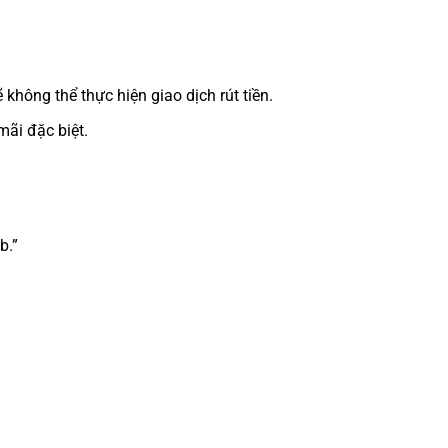
 không thể thực hiện giao dịch rút tiền.
ãi đặc biệt.
b.”