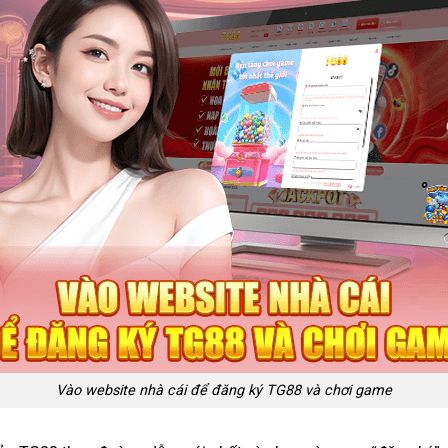
Vào website nhà cái để đăng ký TG88 và chơi game