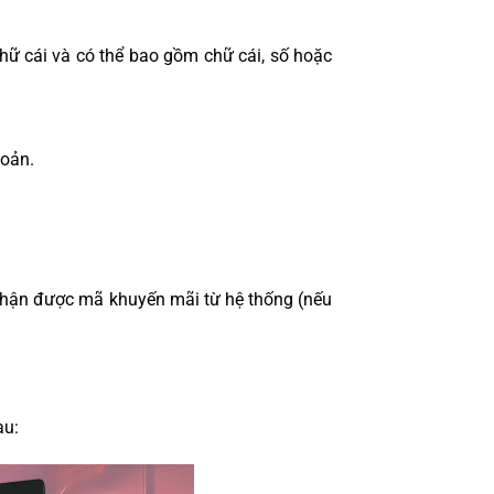
hữ cái và có thể bao gồm chữ cái, số hoặc
hoản.
 nhận được mã khuyến mãi từ hệ thống (nếu
au: