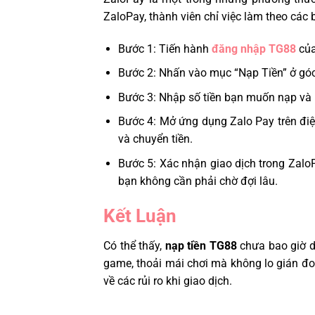
ZaloPay, thành viên chỉ việc làm theo các
Bước 1: Tiến hành
đăng nhập TG88
của
Bước 2: Nhấn vào mục “Nạp Tiền” ở góc
Bước 3: Nhập số tiền bạn muốn nạp và n
Bước 4: Mở ứng dụng Zalo Pay trên điệ
và chuyển tiền.
Bước 5: Xác nhận giao dịch trong ZaloP
bạn không cần phải chờ đợi lâu.
Kết Luận
Có thể thấy,
nạp tiền TG88
chưa bao giờ d
game, thoải mái chơi mà không lo gián đ
về các rủi ro khi giao dịch.