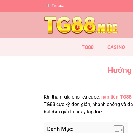
Chuyển
Tin tức:
đến
nội
dung
TG88
CASINO
Hướng 
Khi tham gia chơi cá cược,
nạp tiền TG88
TG88 cực kỳ đơn giản, nhanh chóng và đảm
bắt đầu giải trí ngay lập tức!
Danh Mục: