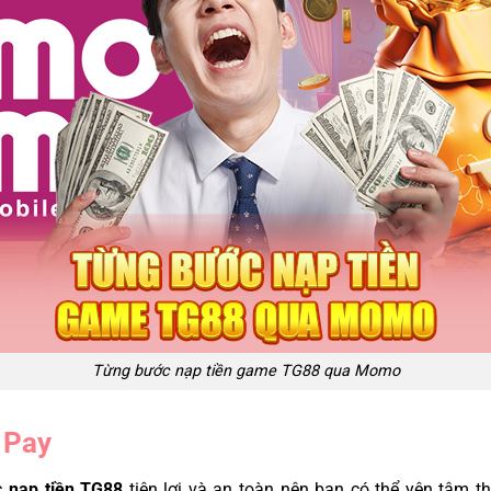
Từng bước nạp tiền game TG88 qua Momo
 Pay
c
nạp tiền TG88
tiện lợi và an toàn nên bạn có thể yên tâm th