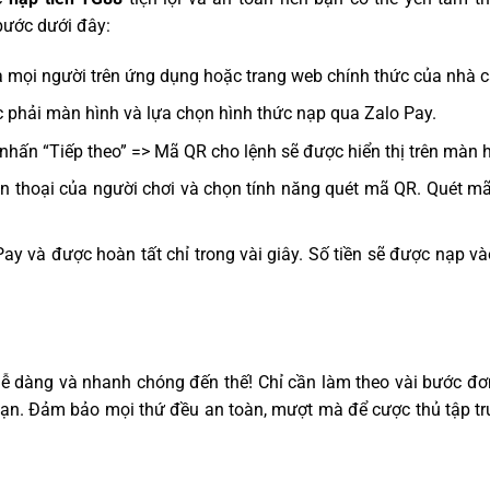
 bước dưới đây:
 mọi người trên ứng dụng hoặc trang web chính thức của nhà c
 phải màn hình và lựa chọn hình thức nạp qua Zalo Pay.
hấn “Tiếp theo” => Mã QR cho lệnh sẽ được hiển thị trên màn h
n thoại của người chơi và chọn tính năng quét mã QR. Quét mã
ay và được hoàn tất chỉ trong vài giây. Số tiền sẽ được nạp v
ễ dàng và nhanh chóng đến thế! Chỉ cần làm theo vài bước đơn
oạn. Đảm bảo mọi thứ đều an toàn, mượt mà để cược thủ tập t