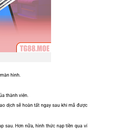
 màn hình.
ủa thành viên.
iao dịch sẽ hoàn tất ngay sau khi mã được
p sau. Hơn nữa, hình thức nạp tiền qua ví