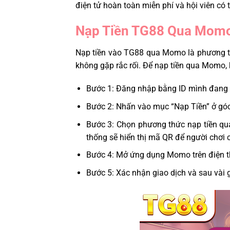
điện tử hoàn toàn miễn phí và hội viên có 
Nạp Tiền TG88 Qua Mom
Nạp tiền vào TG88 qua Momo là phương thứ
không gặp rắc rối. Để nạp tiền qua Momo,
Bước 1: Đăng nhập bằng ID mình đang 
Bước 2: Nhấn vào mục “Nạp Tiền” ở góc
Bước 3: Chọn phương thức nạp tiền qu
thống sẽ hiển thị mã QR để người chơi 
Bước 4: Mở ứng dụng Momo trên điện t
Bước 5: Xác nhận giao dịch và sau vài 