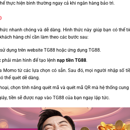
thể thực hiện bình thường ngay cả khi ngân hàng bảo trì.
o
c nhanh chóng và dễ dàng. Hình thức này giúp bạn có thể tiế
 khách hàng chỉ cần làm theo các bước sau:
sử dụng trên website TG88 hoặc ứng dụng TG88.
 phải màn hình để tạo lệnh
nạp tiền TG88
.
a Momo từ các lựa chọn có sẵn. Sau đó, mọi người nhập số ti
có thể quét dễ dàng.
hoại, chọn tính năng quét mã và quét mã QR mà hệ thống cung 
giây, tiền sẽ được nạp vào TG88 của bạn ngay lập tức.