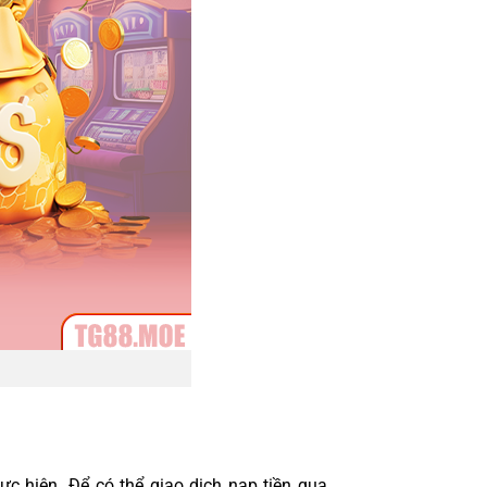
ực hiện. Để có thể giao dịch nạp tiền qua