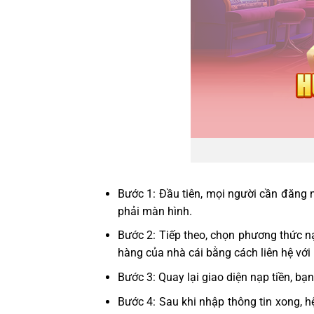
Bước 1: Đầu tiên, mọi người cần đăng
phải màn hình.
Bước 2: Tiếp theo, chọn phương thức
n
hàng của nhà cái bằng cách liên hệ vớ
Bước 3: Quay lại giao diện nạp tiền, bạ
Bước 4: Sau khi nhập thông tin xong, h