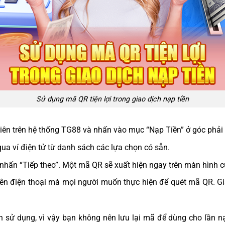
Sử dụng mã QR tiện lợi trong giao dịch nạp tiền
viên trên hệ thống TG88 và nhấn vào mục “Nạp Tiền” ở góc phải
a ví điện tử từ danh sách các lựa chọn có sẵn.
nhấn “Tiếp theo”. Một mã QR sẽ xuất hiện ngay trên màn hình c
rên điện thoại mà mọi người muốn thực hiện để quét mã QR. G
ần sử dụng, vì vậy bạn không nên lưu lại mã để dùng cho lần nạ