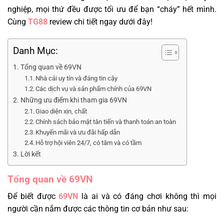
nghiệp, mọi thứ đều được tối ưu để bạn “cháy” hết mình.
Cùng
TG88
review chi tiết ngay dưới đây!
Danh Mục:
Tổng quan về 69VN
Nhà cái uy tín và đáng tin cậy
Các dịch vụ và sản phẩm chính của 69VN
Những ưu điểm khi tham gia 69VN
Giao diện xịn, chất
Chính sách bảo mật tân tiến và thanh toán an toàn
Khuyến mãi và ưu đãi hấp dẫn
Hỗ trợ hội viên 24/7, có tâm và có tầm
Lời kết
Tổng quan về 69VN
Để biết được
69VN
là ai và có đáng chơi không thì mọi
người cần nắm được các thông tin cơ bản như sau: