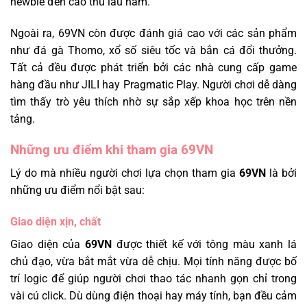
newbie đến cao thủ lâu năm.
Ngoài ra, 69VN còn được đánh giá cao với các sản phẩm
như đá gà Thomo, xổ số siêu tốc và bắn cá đổi thưởng.
Tất cả đều được phát triển bởi các nhà cung cấp game
hàng đầu như JILI hay Pragmatic Play. Người chơi dễ dàng
tìm thấy trò yêu thích nhờ sự sắp xếp khoa học trên nền
tảng.
Những ưu điểm khi tham gia 69VN
Lý do mà nhiều người chơi lựa chọn tham gia
69VN
là bởi
những ưu điểm nổi bật sau:
Giao diện xịn, chất
Giao diện của
69VN
được thiết kế với tông màu xanh lá
chủ đạo, vừa bắt mắt vừa dễ chịu. Mọi tính năng được bố
trí logic để giúp người chơi thao tác nhanh gọn chỉ trong
vài cú click. Dù dùng điện thoại hay máy tính, bạn đều cảm