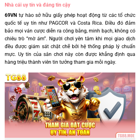
Nhà cái uy tín và đáng tin cậy
69VN
tự hào sở hữu giấy phép hoạt động từ các tổ chức
quốc tế uy tín như PAGCOR và Costa Rica. Điều đó đảm
bảo mọi ván cược diễn ra công bằng, minh bạch, không có
chiêu trò “mờ ám”. Người chơi yên tâm khi mọi giao dịch
đều được giám sát chặt chẽ bởi hệ thống pháp lý chuẩn
mực. Uy tín của sân chơi này còn được khẳng định qua
hàng triệu thành viên tin tưởng tham gia mỗi ngày.