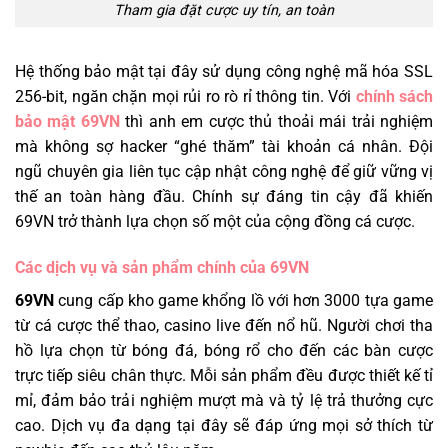
Tham gia đặt cược uy tín, an toàn
Hệ thống bảo mật tại đây sử dụng công nghệ mã hóa SSL
256-bit, ngăn chặn mọi rủi ro rò rỉ thông tin. Với
chính sách
bảo mật 69VN
thì anh em cược thủ thoải mái trải nghiệm
mà không sợ hacker “ghé thăm” tài khoản cá nhân. Đội
ngũ chuyên gia liên tục cập nhật công nghệ để giữ vững vị
thế an toàn hàng đầu. Chính sự đáng tin cậy đã khiến
69VN trở thành lựa chọn số một của cộng đồng cá cược.
Các dịch vụ và sản phẩm chính của 69VN
69VN
cung cấp kho game khổng lồ với hơn 3000 tựa game
từ cá cược thể thao, casino live đến nổ hũ. Người chơi tha
hồ lựa chọn từ bóng đá, bóng rổ cho đến các bàn cược
trực tiếp siêu chân thực. Mỗi sản phẩm đều được thiết kế tỉ
mỉ, đảm bảo trải nghiệm mượt mà và tỷ lệ trả thưởng cực
cao. Dịch vụ đa dạng tại đây sẽ đáp ứng mọi sở thích từ