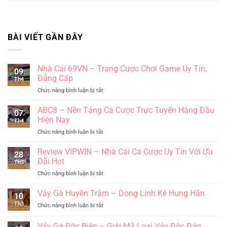
BÀI VIẾT GẦN ĐÂY
Nhà Cái 69VN – Trang Cược Chơi Game Uy Tín,
09
Đẳng Cấp
Th4
ở
Chức năng bình luận bị tắt
Nhà
Cái
ABC8 – Nền Tảng Cá Cược Trực Tuyến Hàng Đầu
07
69VN
Hiện Nay
Th4
–
ở
Chức năng bình luận bị tắt
Trang
ABC8
Cược
–
Review VIPWIN – Nhà Cái Cá Cược Uy Tín Với Ưu
Chơi
28
Nền
Game
Đãi Hot
Th3
Tảng
Uy
ở
Chức năng bình luận bị tắt
Cá
Tín,
Review
Cược
Đẳng
VIPWIN
Vảy Gà Huyền Trâm – Dòng Linh Kê Hung Hãn
Trực
Cấp
10
–
Tuyến
Th3
ở
Chức năng bình luận bị tắt
Nhà
Hàng
Vảy
Cái
Đầu
Gà
Vảy Gà Độc Biên – Giải Mã Loại Vảy Độc Đáo
Cá
Hiện