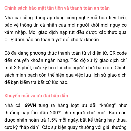
Chính sách bảo mật tân tiến và thanh toán an toàn
Nhà cái cũng đang áp dụng công nghệ mã hóa tiên tiến,
bảo vệ thông tin cá nhân của mọi người khỏi mọi nguy cơ
xâm nhập. Mọi giao dịch nạp rút đều được xác thực qua
OTP, đảm bảo an toàn tuyệt đối cho tài khoản.
Có đa dạng phương thức thanh toán từ ví điện tử, QR code
đến chuyển khoản ngân hàng. Tốc độ xử lý giao dịch chỉ
mất 3-5 phút, cực kỳ tiện lợi cho người chơi bận rộn. Chính
sách minh bạch còn thể hiện qua việc lưu lịch sử giao dịch
để bạn kiểm tra bất cứ lúc nào.
Khuyến mãi và ưu đãi hấp dẫn
Nhà cái
69VN
tung ra hàng loạt ưu đãi “khủng” như
thưởng nạp lần đầu 200% cho người chơi mới. Bạn còn
được nhận hoàn trả 1.5% mỗi ngày, bất kể thắng hay thua,
cực kỳ “hấp dẫn”. Các sự kiện quay thưởng với giải thưởng