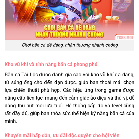
Chơi bắn cá dễ dàng, nhận thưởng nhanh chóng
Kho vũ khí và tính năng bắn cá phong phú
Bắn cá Tài Lộc được đánh giá cao với kho vũ khí đa dạng,
từ súng ống cho đến đạn dược, giúp bạn thoải mái chọn
lựa chiến thuật phù hợp. Các hiệu ứng trong game được
nâng cấp liên tục, mang đến cảm giác ảo diệu và thú vị, dễ
dàng thu hút mọi lứa tuổi. Hệ thống cấp độ và level cũng
rất đầy đủ, giúp bạn thỏa sức thể hiện kỹ năng bắn cá của
mình.
Khuyến mãi hấp dẫn, ưu đãi độc quyền cho hội viên