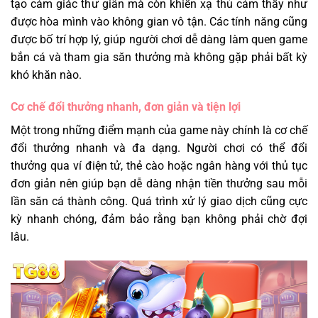
tạo cảm giác thư giãn mà còn khiến xạ thủ cảm thấy như
được hòa mình vào không gian vô tận. Các tính năng cũng
được bố trí hợp lý, giúp người chơi dễ dàng làm quen game
bắn cá và tham gia săn thưởng mà không gặp phải bất kỳ
khó khăn nào.
Cơ chế đổi thưởng nhanh, đơn giản và tiện lợi
Một trong những điểm mạnh của game này chính là cơ chế
đổi thưởng nhanh và đa dạng. Người chơi có thể đổi
thưởng qua ví điện tử, thẻ cào hoặc ngân hàng với thủ tục
đơn giản nên giúp bạn dễ dàng nhận tiền thưởng sau mỗi
lần săn cá thành công. Quá trình xử lý giao dịch cũng cực
kỳ nhanh chóng, đảm bảo rằng bạn không phải chờ đợi
lâu.