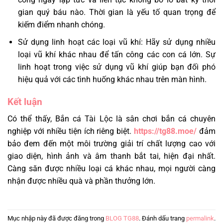
gian quý báu nào. Thời gian là yếu tố quan trọng để
kiếm điểm nhanh chóng.
Sử dụng linh hoạt các loại vũ khí: Hãy sử dụng nhiều
loại vũ khí khác nhau để tấn công các con cá lớn. Sự
linh hoạt trong việc sử dụng vũ khí giúp bạn đối phó
hiệu quả với các tình huống khác nhau trên màn hình.
Kết luận
Có thể thấy, Bắn cá Tài Lộc là sân chơi bắn cá chuyên
nghiệp với nhiều tiện ích riêng biệt.
https://tg88.moe/
đảm
bảo đem đến một môi trường giải trí chất lượng cao với
giao diện, hình ảnh và âm thanh bắt tai, hiện đại nhất.
Càng săn được nhiều loại cá khác nhau, mọi người càng
nhận được nhiều quà và phần thưởng lớn.
Mục nhập này đã được đăng trong
BLOG TG88
. Đánh dấu trang
permalink
.