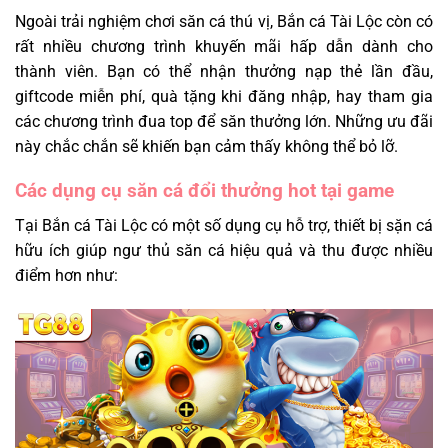
Ngoài trải nghiệm chơi săn cá thú vị, Bắn cá Tài Lộc còn có
rất nhiều chương trình khuyến mãi hấp dẫn dành cho
thành viên. Bạn có thể nhận thưởng nạp thẻ lần đầu,
giftcode miễn phí, quà tặng khi đăng nhập, hay tham gia
các chương trình đua top để săn thưởng lớn. Những ưu đãi
này chắc chắn sẽ khiến bạn cảm thấy không thể bỏ lỡ.
Các dụng cụ săn cá đổi thưởng hot tại game
Tại Bắn cá Tài Lộc có một số dụng cụ hỗ trợ, thiết bị sặn cá
hữu ích giúp ngư thủ săn cá hiệu quả và thu được nhiều
điểm hơn như: