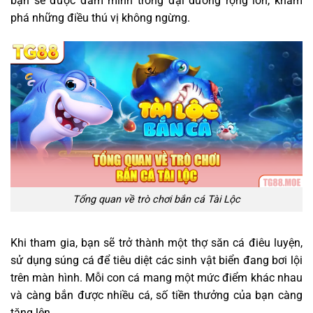
bạn sẽ được đắm mình trong đại dương rộng lớn, khám
phá những điều thú vị không ngừng.
Tổng quan về trò chơi bắn cá Tài Lộc
Khi tham gia, bạn sẽ trở thành một thợ săn cá điêu luyện,
sử dụng súng cá để tiêu diệt các sinh vật biển đang bơi lội
trên màn hình. Mỗi con cá mang một mức điểm khác nhau
và càng bắn được nhiều cá, số tiền thưởng của bạn càng
tăng lên.