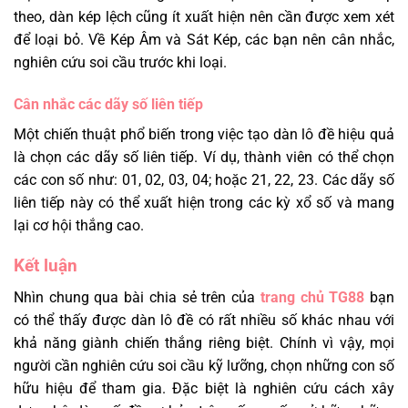
theo, dàn kép lệch cũng ít xuất hiện nên cần được xem xét
để loại bỏ. Về Kép Âm và Sát Kép, các bạn nên cân nhắc,
nghiên cứu soi cầu trước khi loại.
Cân nhắc các dãy số liên tiếp
Một chiến thuật phổ biến trong việc tạo dàn lô đề hiệu quả
là chọn các dãy số liên tiếp. Ví dụ, thành viên có thể chọn
các con số như: 01, 02, 03, 04; hoặc 21, 22, 23. Các dãy số
liên tiếp này có thể xuất hiện trong các kỳ xổ số và mang
lại cơ hội thắng cao.
Kết luận
Nhìn chung qua bài chia sẻ trên của
trang chủ TG88
bạn
có thể thấy được dàn lô đề có rất nhiều số khác nhau với
khả năng giành chiến thắng riêng biệt. Chính vì vậy, mọi
người cần nghiên cứu soi cầu kỹ lưỡng, chọn những con số
hữu hiệu để tham gia. Đặc biệt là nghiên cứu cách xây