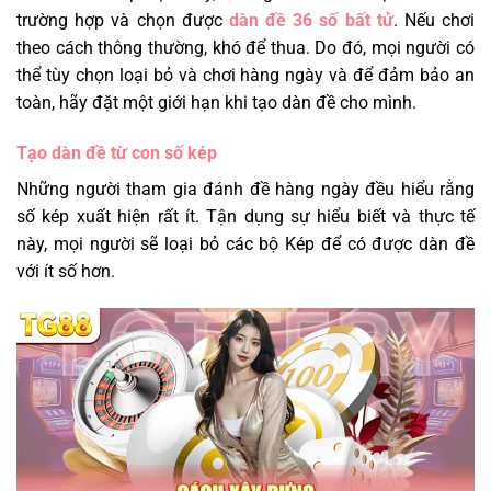
trường hợp và chọn được
dàn đề 36 số bất tử
. Nếu chơi
theo cách thông thường, khó để thua. Do đó, mọi người có
thể tùy chọn loại bỏ và chơi hàng ngày và để đảm bảo an
toàn, hãy đặt một giới hạn khi tạo dàn đề cho mình.
Tạo dàn đề từ con số kép
Những người tham gia đánh đề hàng ngày đều hiểu rằng
số kép xuất hiện rất ít. Tận dụng sự hiểu biết và thực tế
này, mọi người sẽ loại bỏ các bộ Kép để có được dàn đề
với ít số hơn.