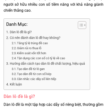
người sở hữu nhiều con số tiềm năng với khả năng giành
chiến thắng cao.
Danh Mục:
Dàn lô đề là gì?
Có nên đánh dàn lô đề hay không?
Tăng tỷ lệ trúng đề cao
Giảm rủi ro thua lỗ
Kiểm soát vốn tốt hơn
Tận dụng các con số có tỷ lệ về cao
Hướng dẫn cách tạo dàn lô đề chất lượng, hiệu quả
Tạo dàn đề từ lô gan
Tạo dàn đề từ con số kép
Cân nhắc các dãy số liên tiếp
Kết luận
Dàn lô đề là gì?
Dàn lô đề là một tập hợp các dãy số riêng biệt, thường gồm