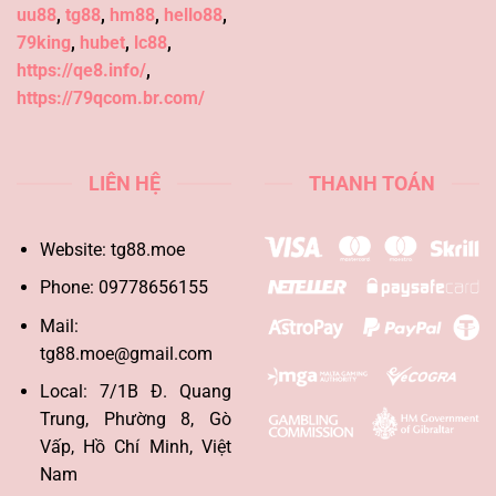
uu88
,
tg88
,
hm88
,
hello88
,
79king
,
hubet
,
lc88
,
https://qe8.info/
,
https://79qcom.br.com/
LIÊN HỆ
THANH TOÁN
Website: tg88.moe
Phone:
09778656155
Mail:
tg88.moe@gmail.com
Local:
7/1B Đ. Quang
Trung, Phường 8, Gò
Vấp, Hồ Chí Minh, Việt
Nam