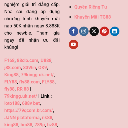
nghiệm giải trí đẳng cấp.
Quyền Riêng Tư
Nhà cái đang áp dụng
Khuyến Mãi TG88
chương trình khuyến mãi
nạp 50K nhận ngay 8.888K
cho newbie. Tham gia
ngay để nhận ưu đãi
khủng!
F168
,
88clb.com
,
U888
,
j88.com
,
33Win
,
OK9
,
King88
,
79kingg.uk.net/
,
FLY88
,
fly88.com
,
FLY88
,
fly88
,
RR 88
|
79kingg.uk.net/
| Link :
loto188
,
688v bet
,
https://79qcom.br.com/
,
JJNN plataforma
,
nk88
,
king88
,
hm88
,
789p
,
hz88
,