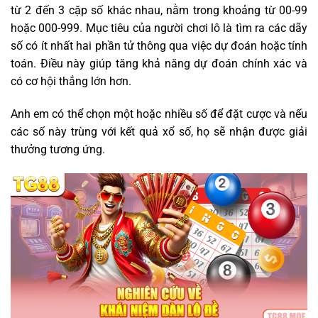
từ 2 đến 3 cặp số khác nhau, nằm trong khoảng từ 00-99
hoặc 000-999. Mục tiêu của người chơi lô là tìm ra các dãy
số có ít nhất hai phần tử thông qua việc dự đoán hoặc tính
toán. Điều này giúp tăng khả năng dự đoán chính xác và
có cơ hội thắng lớn hơn.
Anh em có thể chọn một hoặc nhiều số để đặt cược và nếu
các số này trùng với kết quả xổ số, họ sẽ nhận được giải
thưởng tương ứng.