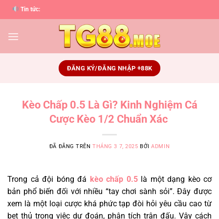
Chuyển
Tin tức:
đến
nội
dung
ĐĂNG KÝ/ĐĂNG NHẬP +88K
Kèo Chấp 0.5 Là Gì? Kinh Nghiệm Cá
Cược Kèo 1/2 Chuẩn Xác
ĐÃ ĐĂNG TRÊN
THÁNG 3 7, 2025
BỞI
ADMIN
Trong cả đội bóng đá
kèo chấp 0.5
là một dạng kèo cơ
bản phổ biến đối với nhiều “tay chơi sành sỏi”. Đây được
xem là một loại cược khá phức tạp đòi hỏi yêu cầu cao từ
bet thủ trong việc dự đoán, phân tích trận đấu. Vậy cách