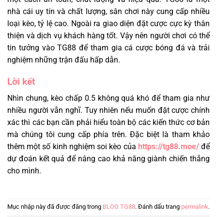
nhà cái uy tín và chất lượng, sân chơi này cung cấp nhiều
loại kèo, tỷ lệ cao. Ngoài ra giao diện đặt cược cực kỳ thân
thiện và dịch vụ khách hàng tốt. Vậy nên người chơi có thể
tin tưởng vào TG88 để tham gia cá cược bóng đá và trải
nghiệm những trận đấu hấp dẫn.
Lời kết
Nhìn chung, kèo chấp 0.5 không quá khó để tham gia như
nhiều người vẫn nghĩ. Tuy nhiên nếu muốn đặt cược chính
xác thì các bạn cần phải hiểu toàn bộ các kiến thức cơ bản
mà chúng tôi cung cấp phía trên. Đặc biệt là tham khảo
thêm một số kinh nghiệm soi kèo của
https://tg88.moe/
để
dự đoán kết quả để nâng cao khả năng giành chiến thắng
cho mình.
Mục nhập này đã được đăng trong
BLOG TG88
. Đánh dấu trang
permalink
.