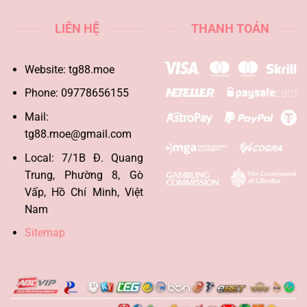
LIÊN HỆ
THANH TOÁN
Website: tg88.moe
Phone:
09778656155
Mail:
tg88.moe@gmail.com
Local:
7/1B Đ. Quang
Trung, Phường 8, Gò
Vấp, Hồ Chí Minh, Việt
Nam
Sitemap