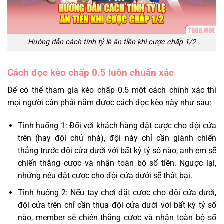
Hướng dẫn cách tính tỷ lệ ăn tiền khi cược chấp 1/2
Cách đọc kèo chấp 0.5 luôn chuẩn xác
Để có thể tham gia kèo chấp 0.5 một cách chính xác thì
mọi người cần phải nắm được cách đọc kèo này như sau:
Tình huống 1: Đối với khách hàng đặt cược cho đội cửa
trên (hay đội chủ nhà), đội này chỉ cần giành chiến
thắng trước đội cửa dưới với bất kỳ tỷ số nào, anh em sẽ
chiến thắng cược và nhận toàn bộ số tiền. Ngược lại,
những nếu đặt cược cho đội cửa dưới sẽ thất bại.
Tình huống 2: Nếu tay chơi đặt cược cho đội cửa dưới,
đội cửa trên chỉ cần thua đội cửa dưới với bất kỳ tỷ số
nào, member sẽ chiến thắng cược và nhận toàn bộ số