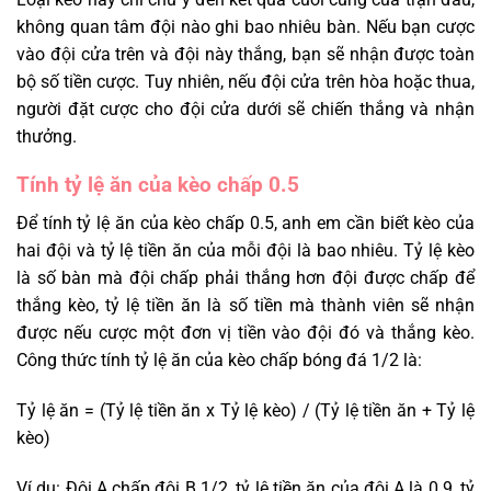
không quan tâm đội nào ghi bao nhiêu bàn. Nếu bạn cược
vào đội cửa trên và đội này thắng, bạn sẽ nhận được toàn
bộ số tiền cược. Tuy nhiên, nếu đội cửa trên hòa hoặc thua,
người đặt cược cho đội cửa dưới sẽ chiến thắng và nhận
thưởng.
Tính tỷ lệ ăn của kèo chấp 0.5
Để tính tỷ lệ ăn của kèo chấp 0.5, anh em cần biết kèo của
hai đội và tỷ lệ tiền ăn của mỗi đội là bao nhiêu. Tỷ lệ kèo
là số bàn mà đội chấp phải thắng hơn đội được chấp để
thắng kèo, tỷ lệ tiền ăn là số tiền mà thành viên sẽ nhận
được nếu cược một đơn vị tiền vào đội đó và thắng kèo.
Công thức tính tỷ lệ ăn của kèo chấp bóng đá 1/2 là:
Tỷ lệ ăn = (Tỷ lệ tiền ăn x Tỷ lệ kèo) / (Tỷ lệ tiền ăn + Tỷ lệ
kèo)
Ví dụ: Đội A chấp đội B 1/2, tỷ lệ tiền ăn của đội A là 0.9, tỷ