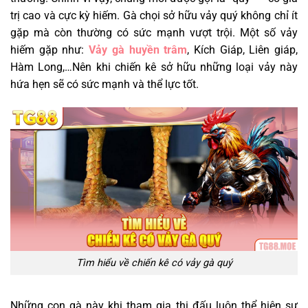
trị cao và cực kỳ hiếm. Gà chọi sở hữu vảy quý không chỉ ít
gặp mà còn thường có sức mạnh vượt trội. Một số vảy
hiếm gặp như:
Vảy gà huyền trâm
, Kích Giáp, Liên giáp,
Hàm Long,…Nên khi chiến kê sở hữu những loại vảy này
hứa hẹn sẽ có sức mạnh và thể lực tốt.
Tìm hiểu về chiến kê có vảy gà quý
Những con gà này khi tham gia thi đấu luôn thể hiện sự