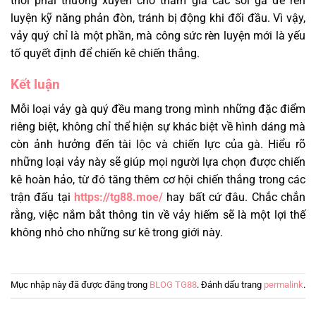
thời phải thường xuyên cho tham gia các sới gà để rèn
luyện kỹ năng phản đòn, tránh bị động khi đối đầu. Vì vậy,
vảy quý chỉ là một phần, mà công sức rèn luyện mới là yếu
tố quyết định để chiến kê chiến thắng.
Kết luận
Mỗi loại vảy gà quý đều mang trong mình những đặc điểm
riêng biệt, không chỉ thể hiện sự khác biệt về hình dáng mà
còn ảnh hưởng đến tài lộc và chiến lực của gà. Hiểu rõ
những loại vảy này sẽ giúp mọi người lựa chọn được chiến
kê hoàn hảo, từ đó tăng thêm cơ hội chiến thắng trong các
trận đấu tại
https://tg88.moe/
hay bất cứ đâu. Chắc chắn
rằng, việc nắm bắt thông tin về vảy hiếm sẽ là một lợi thế
không nhỏ cho những sư kê trong giới này.
Mục nhập này đã được đăng trong
BLOG TG88
. Đánh dấu trang
permalink
.