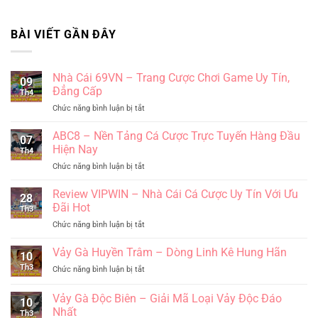
BÀI VIẾT GẦN ĐÂY
Nhà Cái 69VN – Trang Cược Chơi Game Uy Tín,
09
Đẳng Cấp
Th4
ở
Chức năng bình luận bị tắt
Nhà
Cái
ABC8 – Nền Tảng Cá Cược Trực Tuyến Hàng Đầu
07
69VN
Hiện Nay
Th4
–
ở
Chức năng bình luận bị tắt
Trang
ABC8
Cược
–
Review VIPWIN – Nhà Cái Cá Cược Uy Tín Với Ưu
Chơi
28
Nền
Game
Đãi Hot
Th3
Tảng
Uy
ở
Chức năng bình luận bị tắt
Cá
Tín,
Review
Cược
Đẳng
VIPWIN
Vảy Gà Huyền Trâm – Dòng Linh Kê Hung Hãn
Trực
Cấp
10
–
Tuyến
Th3
ở
Chức năng bình luận bị tắt
Nhà
Hàng
Vảy
Cái
Đầu
Gà
Vảy Gà Độc Biên – Giải Mã Loại Vảy Độc Đáo
Cá
Hiện
10
Huyền
Cược
Nhất
Nay
Th3
Trâm