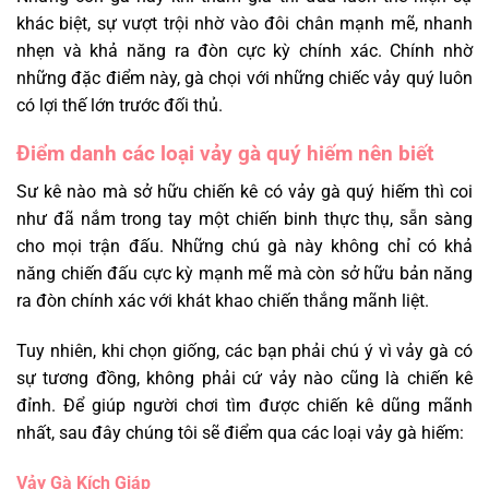
khác biệt, sự vượt trội nhờ vào đôi chân mạnh mẽ, nhanh
nhẹn và khả năng ra đòn cực kỳ chính xác. Chính nhờ
những đặc điểm này, gà chọi với những chiếc vảy quý luôn
có lợi thế lớn trước đối thủ.
Điểm danh các loại vảy gà quý hiếm nên biết
Sư kê nào mà sở hữu chiến kê có vảy gà quý hiếm thì coi
như đã nắm trong tay một chiến binh thực thụ, sẵn sàng
cho mọi trận đấu. Những chú gà này không chỉ có khả
năng chiến đấu cực kỳ mạnh mẽ mà còn sở hữu bản năng
ra đòn chính xác với khát khao chiến thắng mãnh liệt.
Tuy nhiên, khi chọn giống, các bạn phải chú ý vì vảy gà có
sự tương đồng, không phải cứ vảy nào cũng là chiến kê
đỉnh. Để giúp người chơi tìm được chiến kê dũng mãnh
nhất, sau đây chúng tôi sẽ điểm qua các loại vảy gà hiếm:
Vảy Gà Kích Giáp