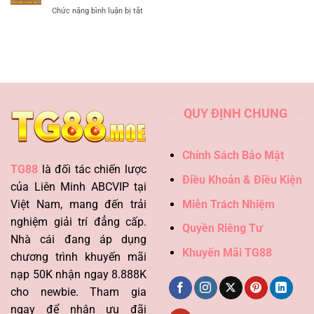
Uy
ở
Chức năng bình luận bị tắt
–
Tín
Vảy
Dòng
Với
Gà
Linh
Ưu
Độc
Kê
Đãi
Biên
Hung
Hot
–
Hãn
Giải
Mã
Loại
QUY ĐỊNH CHUNG
Vảy
Độc
Đáo
Nhất
Chính Sách Bảo Mật
TG88
là đối tác chiến lược
Điều Khoản & Điều Kiện
của Liên Minh ABCVIP tại
Miễn Trách Nhiệm
Việt Nam, mang đến trải
nghiệm giải trí đẳng cấp.
Quyền Riêng Tư
Nhà cái đang áp dụng
Khuyến Mãi TG88
chương trình khuyến mãi
nạp 50K nhận ngay 8.888K
cho newbie. Tham gia
ngay để nhận ưu đãi