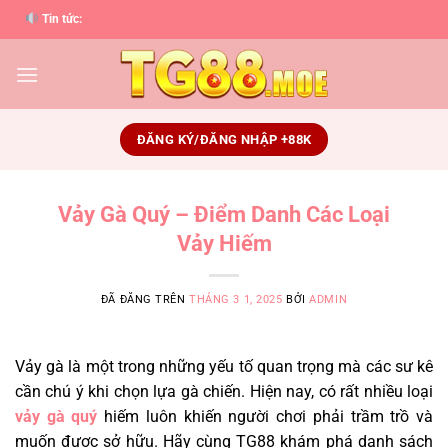
Chuyển
Tin tức:
đến
nội
dung
ĐĂNG KÝ/ĐĂNG NHẬP +88K
Vảy Gà Quý – Điểm Danh Các Loại
Vảy Hiếm
ĐÃ ĐĂNG TRÊN
THÁNG 3 1, 2025
BỞI
ADMIN
Vảy gà là một trong những yếu tố quan trọng mà các sư kê
cần chú ý khi chọn lựa gà chiến. Hiện nay, có rất nhiều loại
vảy gà quý
hiếm luôn khiến người chơi phải trầm trồ và
muốn được sở hữu. Hãy cùng TG88 khám phá danh sách