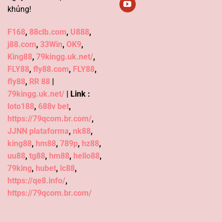
khủng!
F168
,
88clb.com
,
U888
,
j88.com
,
33Win
,
OK9
,
King88
,
79kingg.uk.net/
,
FLY88
,
fly88.com
,
FLY88
,
fly88
,
RR 88
|
79kingg.uk.net/
| Link :
loto188
,
688v bet
,
https://79qcom.br.com/
,
JJNN plataforma
,
nk88
,
king88
,
hm88
,
789p
,
hz88
,
uu88
,
tg88
,
hm88
,
hello88
,
79king
,
hubet
,
lc88
,
https://qe8.info/
,
https://79qcom.br.com/