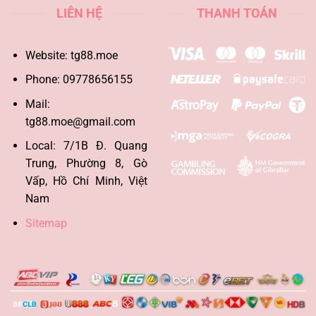
LIÊN HỆ
THANH TOÁN
Website: tg88.moe
Phone:
09778656155
Mail:
tg88.moe@gmail.com
Local:
7/1B Đ. Quang
Trung, Phường 8, Gò
Vấp, Hồ Chí Minh, Việt
Nam
Sitemap