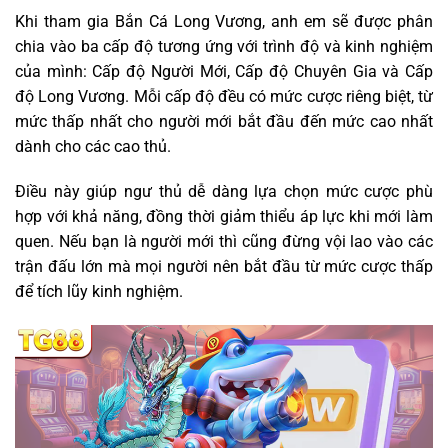
Khi tham gia Bắn Cá Long Vương, anh em sẽ được phân
chia vào ba cấp độ tương ứng với trình độ và kinh nghiệm
của mình: Cấp độ Người Mới, Cấp độ Chuyên Gia và Cấp
độ Long Vương. Mỗi cấp độ đều có mức cược riêng biệt, từ
mức thấp nhất cho người mới bắt đầu đến mức cao nhất
dành cho các cao thủ.
Điều này giúp ngư thủ dễ dàng lựa chọn mức cược phù
hợp với khả năng, đồng thời giảm thiểu áp lực khi mới làm
quen. Nếu bạn là người mới thì cũng đừng vội lao vào các
trận đấu lớn mà mọi người nên bắt đầu từ mức cược thấp
để tích lũy kinh nghiệm.