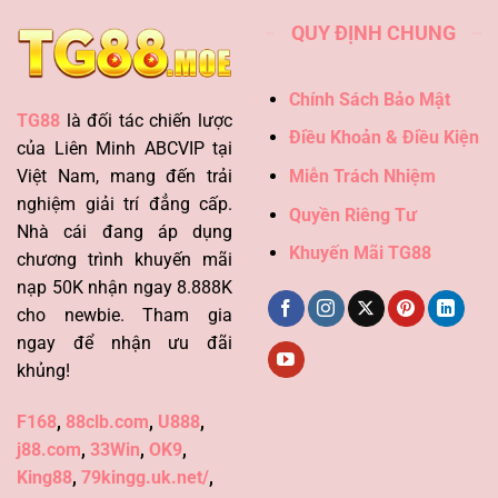
Mã
Loại
QUY ĐỊNH CHUNG
Vảy
Độc
Đáo
Nhất
Chính Sách Bảo Mật
TG88
là đối tác chiến lược
Điều Khoản & Điều Kiện
của Liên Minh ABCVIP tại
Miễn Trách Nhiệm
Việt Nam, mang đến trải
nghiệm giải trí đẳng cấp.
Quyền Riêng Tư
Nhà cái đang áp dụng
Khuyến Mãi TG88
chương trình khuyến mãi
nạp 50K nhận ngay 8.888K
cho newbie. Tham gia
ngay để nhận ưu đãi
khủng!
F168
,
88clb.com
,
U888
,
j88.com
,
33Win
,
OK9
,
King88
,
79kingg.uk.net/
,