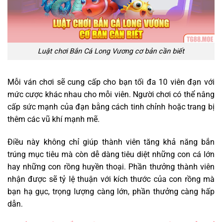
Luật chơi Bắn Cá Long Vương cơ bản cần biết
Mỗi ván chơi sẽ cung cấp cho bạn tối đa 10 viên đạn với
mức cược khác nhau cho mỗi viên. Người chơi có thể nâng
cấp sức mạnh của đạn bằng cách tinh chỉnh hoặc trang bị
thêm các vũ khí mạnh mẽ.
Điều này không chỉ giúp thành viên tăng khả năng bắn
trúng mục tiêu mà còn dễ dàng tiêu diệt những con cá lớn
hay những con rồng huyền thoại. Phần thưởng thành viên
nhận được sẽ tỷ lệ thuận với kích thước của con rồng mà
bạn hạ gục, trọng lượng càng lớn, phần thưởng càng hấp
dẫn.