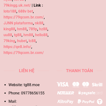
79kingg.uk.net/
| Link :
loto188
,
688v bet
,
https://79qcom.br.com/
,
JJNN plataforma
,
nk88
,
king88
,
hm88
,
789p
,
hz88
,
uu88
,
tg88
,
hm88
,
hello88
,
79king
,
hubet
,
lc88
,
https://qe8.info/
,
https://79qcom.br.com/
LIÊN HỆ
THANH TOÁN
Website: tg88.moe
Phone:
09778656155
Mail: