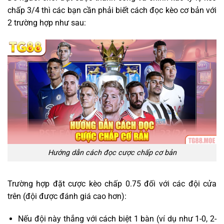
chấp 3/4 thì các bạn cần phải biết cách đọc kèo cơ bản với
2 trường hợp như sau:
Hướng dẫn cách đọc cược chấp cơ bản
Trường hợp đặt cược kèo chấp 0.75 đối với các đội cửa
trên (đội được đánh giá cao hơn):
Nếu đội này thắng với cách biệt 1 bàn (ví dụ như 1-0, 2-