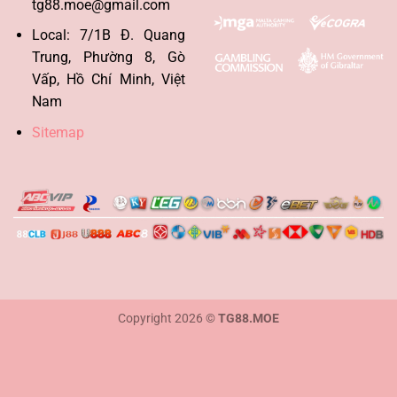
tg88.moe@gmail.com
Local:
7/1B Đ. Quang
Trung, Phường 8, Gò
Vấp, Hồ Chí Minh, Việt
Nam
Sitemap
Copyright 2026 ©
TG88.MOE