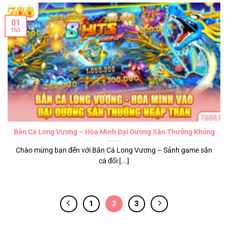
01
Th3
Bắn Cá Long Vương – Hòa Mình Đại Dương Săn Thưởng Khủng
Chào mừng bạn đến với Bắn Cá Long Vương – Sảnh game săn
cá đổi [...]
1
2
3