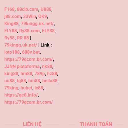
F168
,
88clb.com
,
U888
,
j88.com
,
33Win
,
OK9
,
King88
,
79kingg.uk.net/
,
FLY88
,
fly88.com
,
FLY88
,
fly88
,
RR 88
|
79kingg.uk.net/
| Link :
loto188
,
688v bet
,
https://79qcom.br.com/
,
JJNN plataforma
,
nk88
,
king88
,
hm88
,
789p
,
hz88
,
uu88
,
tg88
,
hm88
,
hello88
,
79king
,
hubet
,
lc88
,
https://qe8.info/
,
https://79qcom.br.com/
LIÊN HỆ
THANH TOÁN