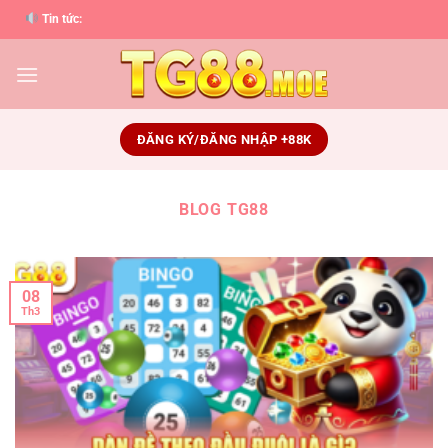
Chuyển
Tin tức:
đến
nội
dung
ĐĂNG KÝ/ĐĂNG NHẬP +88K
BLOG TG88
08
Th3