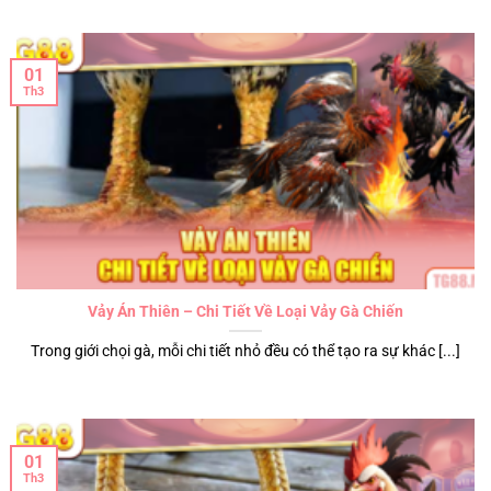
01
Th3
Vảy Án Thiên – Chi Tiết Về Loại Vảy Gà Chiến
Trong giới chọi gà, mỗi chi tiết nhỏ đều có thể tạo ra sự khác [...]
01
Th3