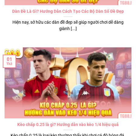
Dàn Đề Là Gì? Hướng Dẫn Cách Tạo Các Bộ Dàn Số Đề Đẹp
Hiện nay, sở hữu các dàn đề đẹp sẽ giúp người chơi dễ dàng
giành [...]
01
Th3
Kèo chấp 0.25 là gì? Hướng dẫn vào kèo 1/4 hiệu quả
Kèo chấp 0.25 là loại kèo thường thấy khi chơi cá độ bóng đá.