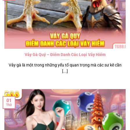
Vảy Gà Quý – Điểm Danh Các Loại Vảy Hiếm
Vảy gà là một trong những yếu tố quan trọng mà các sư kê cần
[...]
01
Th3